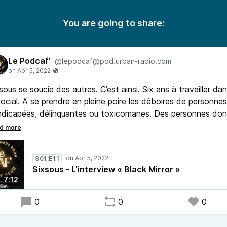
You are going to share:
Le Podcaf’
@lepodcaf@pod.urban-radio.com
sous se soucie des autres. C’est ainsi. Six ans à travailler da
social. A se prendre en pleine poire les déboires de personnes
ndicapées, délinquantes ou toxicomanes. Des personnes do
sonne ne veut. Sixsous se soucie des autres. C’est ainsi.
ourd’hui, il préfère se saisir de l’humour pour avancer. Puiser 
 indignations pour tenter de nous sortir de notre résignation
S01:E11
s maintenir éveillés. Le Podcaf’ de Sixsous, c’est maintenan
Sixsous - L'interview « Black Mirror »
c’est parti !
7:12
0
0
0