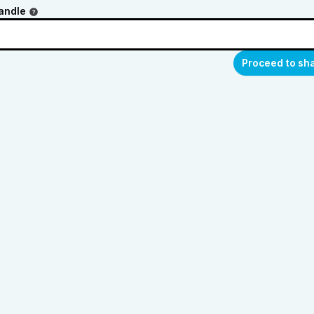
andle
Proceed to sh