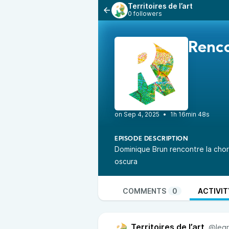
Territoires de l’art
0 followers
Renco
•
1h 16min 48s
EPISODE DESCRIPTION
Dominique Brun rencontre la cho
oscura
COMMENTS
0
ACTIVIT
Territoires de l’art
@legr