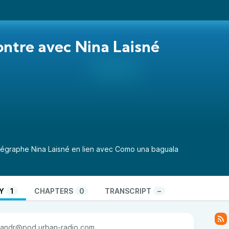
ntre avec Nina Laisné
régraphe Nina Laisné en lien avec Como una baguala
Y
1
CHAPTERS
0
TRANSCRIPT
–
andr@pod.urban-radio.com