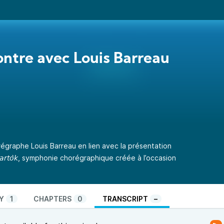
ntre avec Louis Barreau
égraphe Louis Barreau en lien avec la présentation
𝘰 𝘥𝘦 𝘉𝘢𝘳𝘵𝘰̀𝘬, symphonie chorégraphique créée à l’occasion
Y
1
CHAPTERS
0
TRANSCRIPT
–