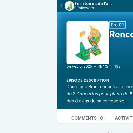
Territoires de l’art
0 followers
Ep. 01
Renco
•
1h 10min 19s
EPISODE DESCRIPTION
Dominique Brun rencontre le chor
de 3 𝘊𝘰𝘯𝘤𝘦𝘳𝘵𝘰𝘴 𝘱𝘰𝘶𝘳 𝘱𝘪𝘢𝘯
des dix ans de sa compagnie.
COMMENTS
0
ACTIVIT