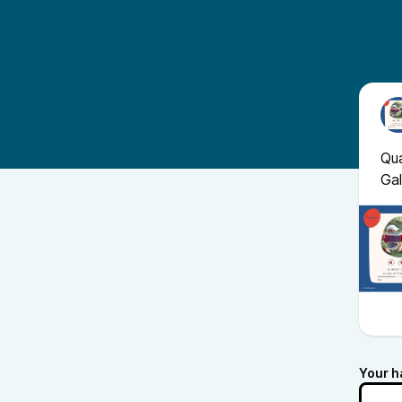
Qua
Gal
Your h