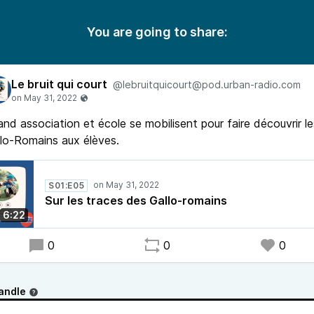
You are going to share:
Le bruit qui court
@lebruitquicourt@pod.urban-radio.com
nd association et école se mobilisent pour faire découvrir le
lo-Romains aux élèves.
S01:E05
Sur les traces des Gallo-romains
6:22
0
0
0
andle