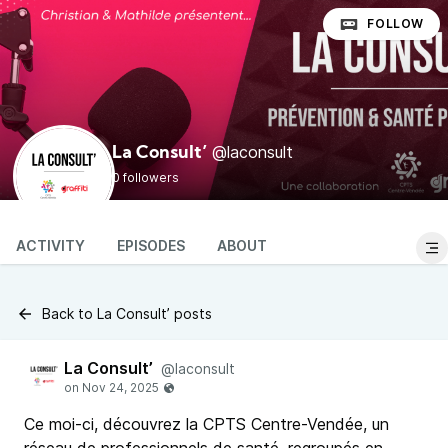
FOLLOW
@laconsult
La Consult’
0 followers
ACTIVITY
EPISODES
ABOUT
Back to La Consult’ posts
La Consult’
@laconsult
Ce moi-ci, découvrez la CPTS Centre-Vendée, un