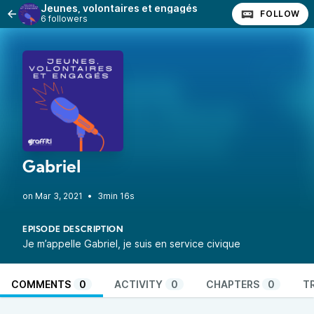
Jeunes, volontaires et engagés
FOLLOW
6 followers
Gabriel
•
3min 16s
EPISODE DESCRIPTION
Je m’appelle Gabriel, je suis en service civique
COMMENTS
0
ACTIVITY
0
CHAPTERS
0
T