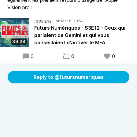
également les premiers retours d'usage de l'Apple
Vision pro !
S03:E12
Futurs Numériques - S3E12 - Ceux qui
parlaient de Gemini et qui vous
39:34
conseillaient d'activer le MFA
0
0
0
Reply to @futursnumeriques