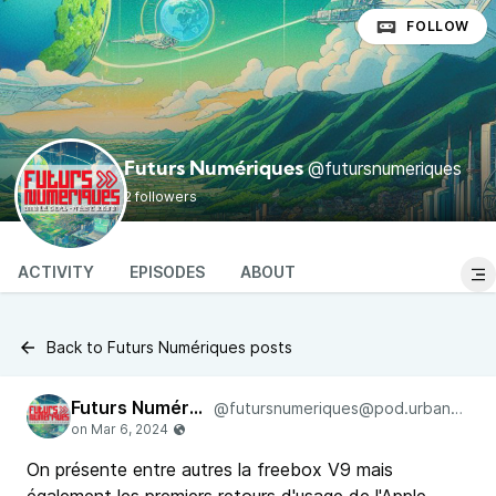
FOLLOW
@futursnumeriques
Futurs Numériques
2 followers
ACTIVITY
EPISODES
ABOUT
Back to Futurs Numériques posts
Futurs Numériques
@futursnumeriques@pod.urban-radio.com
On présente entre autres la freebox V9 mais