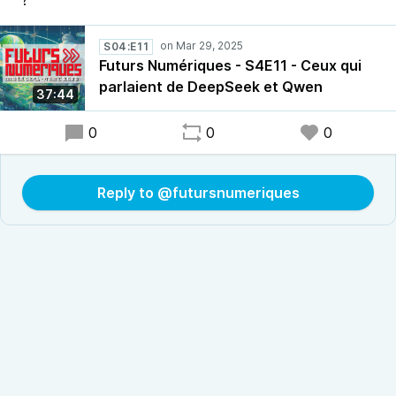
?
S04:E11
Futurs Numériques - S4E11 - Ceux qui
parlaient de DeepSeek et Qwen
37:44
0
0
0
Reply to @futursnumeriques