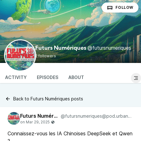
FOLLOW
@futursnumeriques
Futurs Numériques
2 followers
ACTIVITY
EPISODES
ABOUT
Back to Futurs Numériques posts
Futurs Numériques
@futursnumeriques@pod.urban-radio.com
Connaissez-vous les IA Chinoises DeepSeek et Qwen