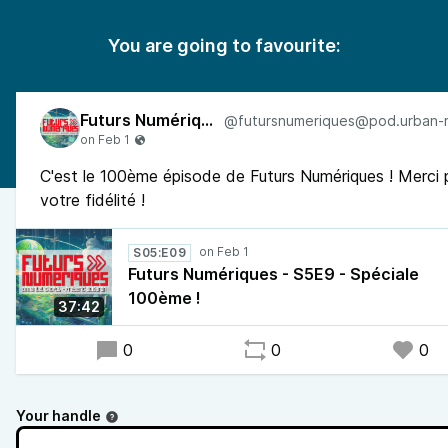
You are going to favourite:
Futurs Numériques
C'est le 100ème épisode de Futurs Numériques ! Merci 
votre fidélité !
S05:E09
Futurs Numériques - S5E9 - Spéciale
100ème !
37:42
0
0
0
Your handle