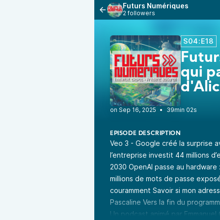
Futurs Numériques
2 followers
S04:E18
Futur
qui p
d'Ali
•
39min 02s
EPISODE DESCRIPTION
Veo 3 - Google créé la surprise 
l’entreprise investit 44 millions 
2030 OpenAI passe au hardware :
millions de mots de passe exposé
couramment Savoir si mon adresse 
Pascaline Vers la fin du programm
Un podcast animé par Emmanuel 