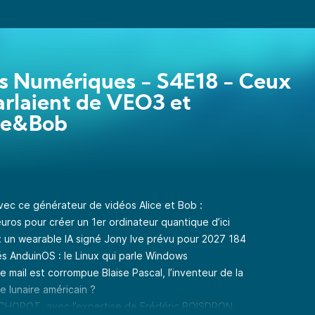
s Numériques - S4E18 - Ceux
arlaient de VEO3 et
ce&Bob
avec ce générateur de vidéos Alice et Bob :
d’euros pour créer un 1er ordinateur quantique d’ici
 un wearable IA signé Jony Ive prévu pour 2027 184
s AnduinOS : le Linux qui parle Windows
mail est corrompue Blaise Pascal, l’inventeur de la
e lunaire américain ?
CHOPOT, avec l’expertise de Frédéric BOISDRON.