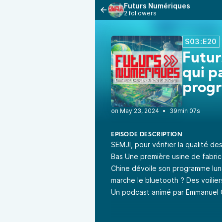
Futurs Numériques
2 followers
S03:E20
Futur
qui p
progr
•
39min 07s
EPISODE DESCRIPTION
SEMJI, pour vérifier la qualité de
Bas Une première usine de fabric
Chine dévoile son programme lun
marche le bluetooth ? Des voilier
Un podcast animé par Emmanuel 