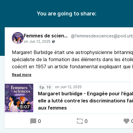
You are going to share:
Femmes de sciences
Margaret Burbidge était une astrophysicienne britanniq
spécialiste de la formation des éléments dans les étoile
coécrit en 1957 un article fondamental expliquant que 
éléments chimiques sont produits par les réactions nucl
au cœur des étoiles. Engagée pour l’égalité, elle a aussi 
contre les discriminations faites aux femmes dans le mi
Ep. 10
Margaret burbidge - Engagée pour l’égal
scientifique.
elle a lutté contre les discriminations fa
5:07
aux femmes
0
0