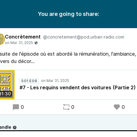
You are going to share:
Concrètement
@concretement@pod.urban-radio.com
suite de l'épisode où est abordé la rémunération, l'ambiance,
nvers du décor...
S01:E08
#7 - Les requins vendent des voitures (Partie 2)
31:30
0
0
0
andle