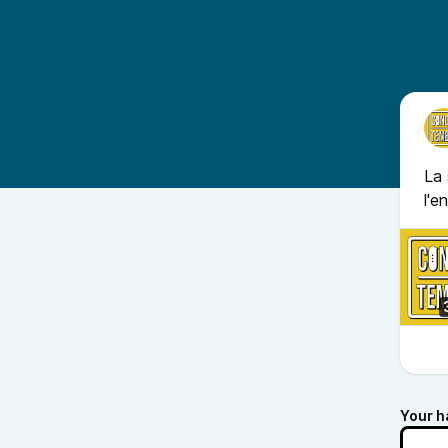
La 
l'e
Your h