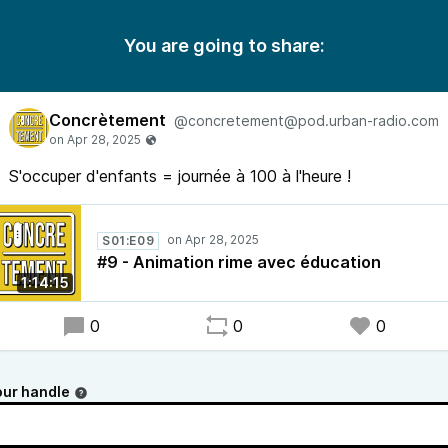
You are going to share:
Concrètement
@concretement@pod.urban-radio.com
S'occuper d'enfants = journée à 100 à l'heure !
S01:E09
#9 - Animation rime avec éducation
1:14:15
0
0
0
our handle