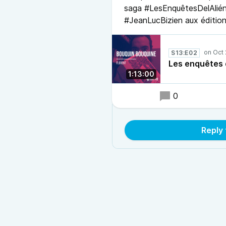
saga #LesEnquêtesDelAlié
#JeanLucBizien aux édition
S13:E02
Les enquêtes d
1:13:00
0
Reply