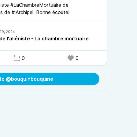
niste #LaChambreMortuaire de
s de #lArchipel. Bonne écoute!
e l'aliéniste - La chambre mortuaire
0
0
 to @bouquinbouquine