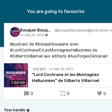
You are going to favourite:
Bouquin Bouquine
#podcast de #bouquinbouquine avec
#LordCochraneEtLesMontagnesHallucinées de
#GilbertoVillarroel aux éditions #AuxForgesDeVulcain
S12:E01
"Lord Cochrane et les Montagnes
Hallucinées" de Gilberto Villarroel
1:00:00
0
0
0
Your handle