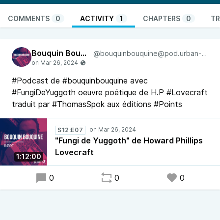
COMMENTS
0
ACTIVITY
1
CHAPTERS
0
TR
Bouquin Bouquine
@bouquinbouquine@pod.urban-radio.com
#Podcast de #bouquinbouquine avec
#FungiDeYuggoth oeuvre poétique de H.P #Lovecraft
traduit par #ThomasSpok aux éditions #Points
S12:E07
"Fungi de Yuggoth" de Howard Phillips
Lovecraft
1:12:00
0
0
0