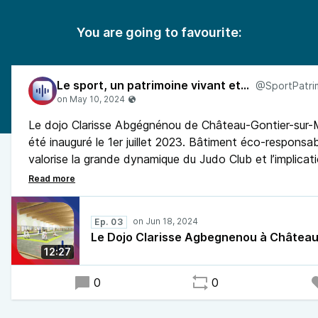
You are going to favourite:
Le sport, un patrimoine vivant et partagé en Pays de la Loire
Le dojo Clarisse Abgégnénou de Château-Gontier-sur
été inauguré le 1er juillet 2023. Bâtiment éco-responsabl
valorise la grande dynamique du Judo Club et l’implicat
directeur technique et sportif Rodrigue Chenet. A l’ap
Jeux Olympiques et Paralympiques de Paris 2024, le clu
à accueillir plusieurs délégations étrangères.
Ep. 03
Le Dojo Clarisse Agbegnenou à Château
Margot de l'Autre Radio s'est rendue sur place.
12:27
0
0