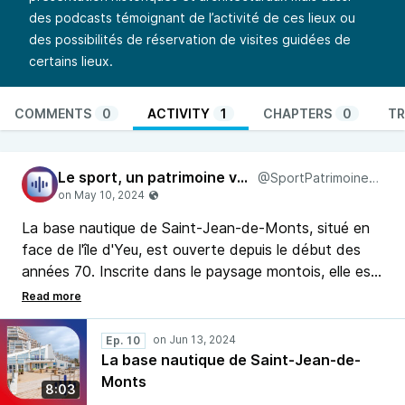
des podcasts témoignant de l’activité de ces lieux ou
des possibilités de réservation de visites guidées de
certains lieux.
COMMENTS
0
ACTIVITY
1
CHAPTERS
0
TR
Le sport, un patrimoine vivant et partagé en Pays de la Loire
@SportPatrimoinePDLL@pod.urban-radio.com
La base nautique de Saint-Jean-de-Monts, situé en
face de l'île d'Yeu, est ouverte depuis le début des
années 70. Inscrite dans le paysage montois, elle est
aujourd'hui un centre de formation reconnu et
propose un large choix d'activités nautiques parmi la
voile, le surf et le char à voile.
Ep. 10
La base nautique de Saint-Jean-de-
Roland de Neptune FM est allée sur place.
Monts
8:03