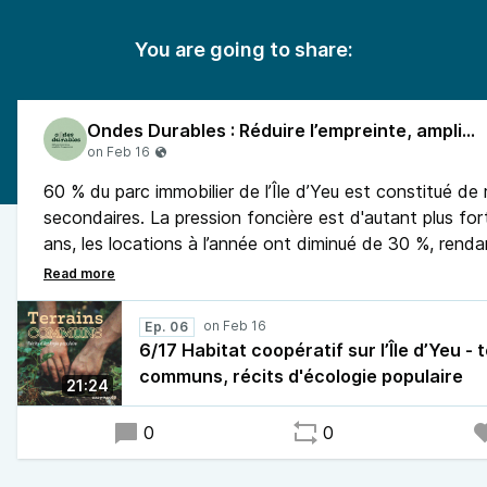
You are going to share:
Ondes Durables : Réduire l’empreinte, amplifier l’engagement
60 % du parc immobilier de l’Île d’Yeu est constitué de
secondaires. La pression foncière est d'autant plus for
ans, les locations à l’année ont diminué de 30 %, renda
au logement de plus en plus difficile pour les habitant·e
permanents. La recherche d’une location stable ou l’acc
propriété devient ainsi critique sur l’île comme sur l'ens
Ep. 06
littorale des Pays de la Loire et de la Bretagne.
6/17 Habitat coopératif sur l’Île d’Yeu - 
communs, récits d'écologie populaire
21:24
0
0