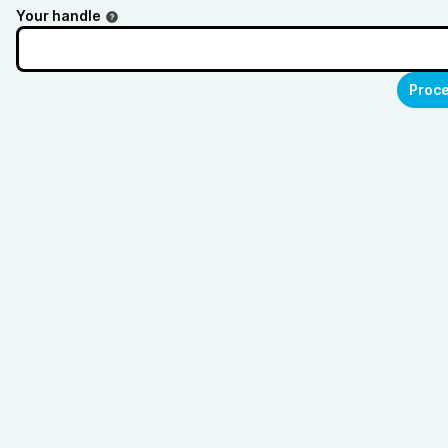
Your handle
Proce