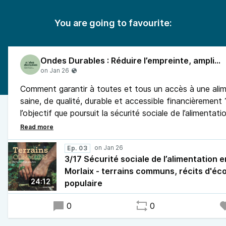
You are going to favourite:
Ondes Durables : Réduire l’empreinte, amplifier l’engagement
Comment garantir à toutes et tous un accès à une ali
saine, de qualité, durable et accessible financièrement 
l’objectif que poursuit la sécurité sociale de l’alimentat
de Morlaix, une expérimentation sur le sujet a été lan
par un collectif. Composé d’une centaine de citoyenne
citoyens vivant sur ce territoire, il est accompagné et 
Ep. 03
3/17 Sécurité sociale de l’alimentation 
structures associatives.
Morlaix - terrains communs, récits d'éco
24:12
populaire
0
0