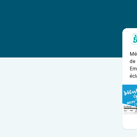
Mél
de 
Emm
écl