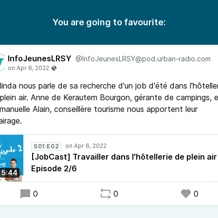
You are going to favourite:
InfoJeunesLRSY
@InfoJeunesLRSY@pod.urban-radio.com
inda nous parle de sa recherche d'un job d'été dans l'hôtelle
plein air. Anne de Kerautem Bourgon, gérante de campings, 
anuelle Alain, conseillère tourisme nous apportent leur
airage.
S01:E02
[JobCast] Travailler dans l'hôtellerie de plein air
Episode 2/6
5:44
0
0
0