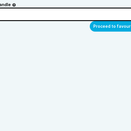
andle
Proceed to favour