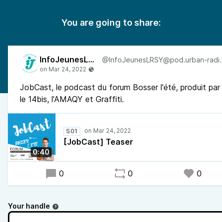
You are going to share:
InfoJeunesLRSY
@InfoJeunesLRSY
JobCast, le podcast du forum Bosser l'été, produit par
le 14bis, l'AMAQY et Graffiti.
S01
[JobCast] Teaser
0:40
0
0
0
Your handle