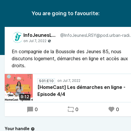
You are going to favourite:
InfoJeunesLRSY
@InfoJeunesLRSY
En compagnie de la Boussole des Jeunes 85, nous
discutons logement, démarches en ligne et accès aux
droits.
S01:E10
[HomeCast] Les démarches en ligne -
Episode 4/4
9:12
0
0
0
Your handle