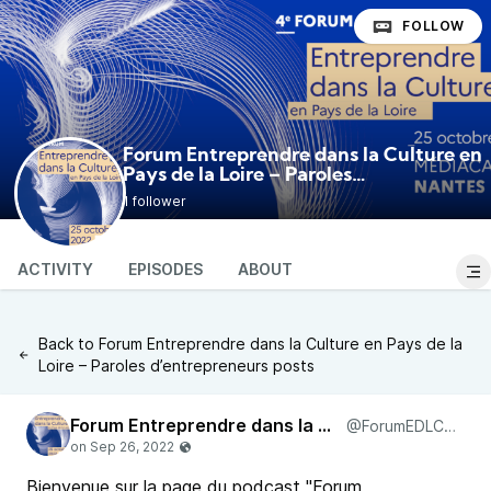
FOLLOW
Forum Entreprendre dans la Culture en
Pays de la Loire – Paroles
@ForumEDLCenPDL
d’entrepreneurs
1 follower
ACTIVITY
EPISODES
ABOUT
Back to Forum Entreprendre dans la Culture en Pays de la
Loire – Paroles d’entrepreneurs posts
Forum Entreprendre dans la Culture en Pays de la Loire – Paroles d’entrepreneurs
@ForumEDLCenPDL@pod.urban-radio.com
Bienvenue sur la page du podcast "Forum