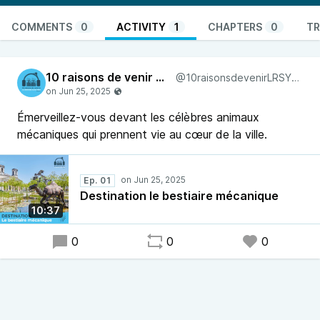
COMMENTS
0
ACTIVITY
1
CHAPTERS
0
TR
10 raisons de venir à La Roche-sur-Yon
@10raisonsdevenirLRSY@pod.urban-radio.com
Émerveillez-vous devant les célèbres animaux
mécaniques qui prennent vie au cœur de la ville.
Ep. 01
Destination le bestiaire mécanique
10:37
0
0
0