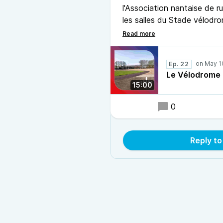
l'Association nantaise de 
les salles du Stade vélodr
entretiennent les tradition
organisent des courses.
Ep. 22
Michel d’Alternantes a renc
Le Vélodrome 
associations ainsi que certa
15:00
0
Reply t