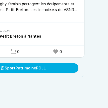
rugby féminin partagent les équipements et
ome Petit Breton. Les licencié.e.s du VSNR
s rugbystiques. Les dirigeants de la PL
ontré les présidents des différentes
Petit Breton à Nantes
ins sportifs sur place.
0
0
o @SportPatrimoinePDLL