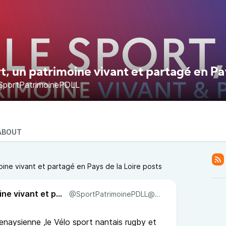
t, un patrimoine vivant et partagé en Pa
portPatrimoinePDLL
ABOUT
oine vivant et partagé en Pays de la Loire posts
Le sport, un patrimoine vivant et partagé en Pays de la Loire
@SportPatrimoinePDLL@pod.urban-radio.com
enaysienne ,le Vélo sport nantais rugby et