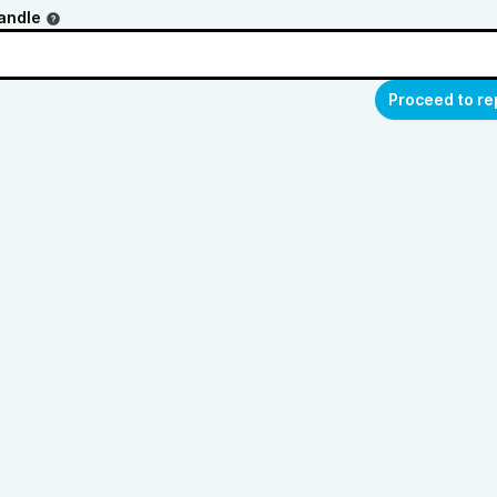
andle
Proceed to re