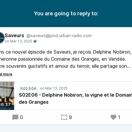
You are going to reply to:
Saveurs
@saveurs@pod.urban-radio.com
s ce nouvel épisode de Saveurs, je reçois Delphine Nobiron,
gneronne passionnée du Domaine des Granges, en Vendée.
re souvenirs gustatifs et amour du terroir, elle partage son
cours, son lien intime avec la vigne et les secrets de son mét
l’éco-pâturage aux accords mets-vins en passant par les
danges et la transmission, cet épisode célèbre la passion d
S02:E06
 et la richesse d’un terroir iodé. À vos papilles !
S02E06 - Delphine Nobiron, la vigne et le Domai
des Granges
46:37
0
9
1