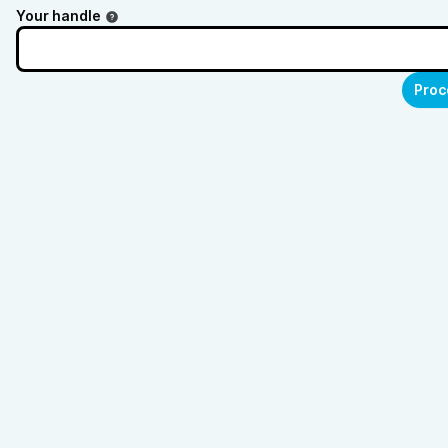
Your handle
Proc