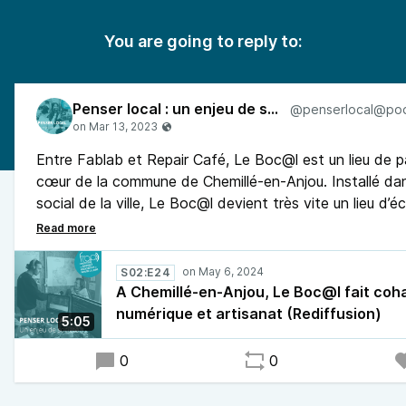
You are going to reply to:
Penser local : un enjeu de société
Entre Fablab et Repair Café, Le Boc@l est un lieu de 
cœur de la commune de Chemillé-en-Anjou. Installé dan
social de la ville, Le Boc@l devient très vite un lieu d’
de transmission de savoirs où règne le bien-être et la c
Depuis 2022, Le Boc@l a lancé des ateliers numériques
aux seniors. Nicolas Mercier de Radio G! est allé à la r
S02:E24
d’Yvan Godreau, animateur socioculturel au Centre Soc
A Chemillé-en-Anjou, Le Boc@l fait coh
Chemillois, pour raconter l’histoire de ce lieu.
numérique et artisanat (Rediffusion)
5:05
0
0