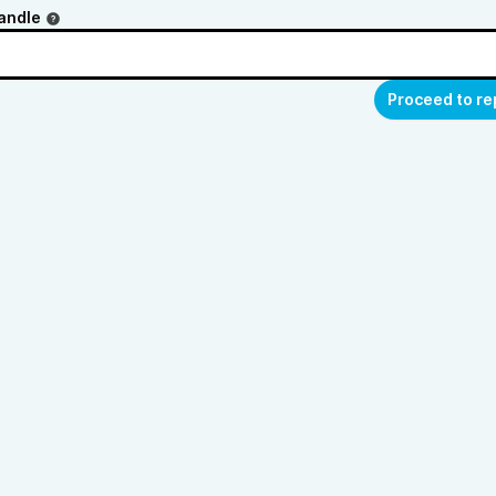
andle
Proceed to re