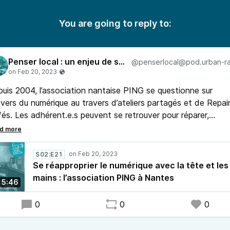
You are going to reply to:
Penser local : un enjeu de société
uis 2004, l’association nantaise PING se questionne sur
nivers du numérique au travers d’ateliers partagés et de Repai
és. Les adhérent.e.s peuvent se retrouver pour réparer,
nsformer ou fabriquer des objets électroniques. Yelena
entaud de Prun’ est allée à la rencontre de Grégoire,
rdinateur de l’association.
S02:E21
Se réapproprier le numérique avec la tête et les
mains : l’association PING à Nantes
5:46
0
0
0