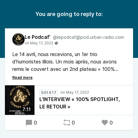
You are going to reply to:
Le Podcaf’
@lepodcaf@pod.urban-radio.com
Le 14 avril, nous recevions, un 1er trio
d’humoristes lillois. Un mois après, nous avons
remis le couvert avec un 2nd plateau « 100%
Spotlight ». Autour du micro : Gaëtan Petit, Tony
et Julien Bing qui font la comparaison entre cette
mythique salle et les clubs de foot et leurs centre
S01:E17
de formation. Où comment, pour cette «
L’INTERVIEW « 100% SPOTLIGHT,
génération Spotlight », les Comedy Club jouent à
LE RETOUR »
7:11
la fois le rôle de centres de formation et de
confirmation. Le Podcaf’ « 100% Spotlight, le
0
0
0
retour », clap, c’est parti !