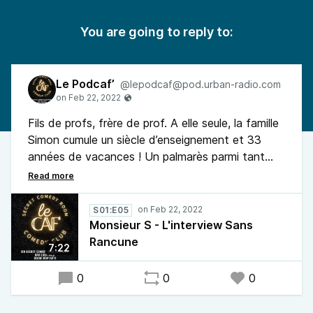
You are going to reply to:
Le Podcaf’
@lepodcaf@pod.urban-radio.com
Fils de profs, frère de prof. A elle seule, la famille
Simon cumule un siècle d’enseignement et 33
années de vacances ! Un palmarès parmi tant
d’autre que Monsieur S partage sur scène avec
tendresse et impertinence. Un humour, toujours
guidé par de saines colères et dirigé contre les
S01:E05
aberrations d’une société à bout de souffle. Le
Monsieur S - L'interview Sans
podcaf’ de Monsieur S, clap, c’est parti !
Rancune
7:22
0
0
0