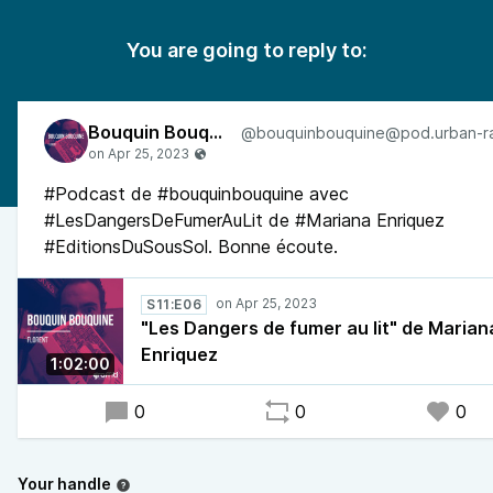
You are going to reply to:
Bouquin Bouquine
#Podcast de #bouquinbouquine avec
#LesDangersDeFumerAuLit de #Mariana Enriquez
#EditionsDuSousSol. Bonne écoute.
S11:E06
"Les Dangers de fumer au lit" de Marian
Enriquez
1:02:00
0
0
0
Your handle