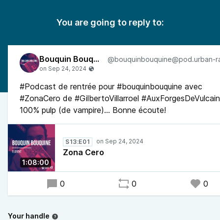
You are going to reply to:
Bouquin Bouquine
#Podcast de rentrée pour #bouquinbouquine avec
#ZonaCero de #GilbertoVillarroel #AuxForgesDeVulcain
100% pulp (de vampire)... Bonne écoute!
S13:E01
Zona Cero
1:08:00
0
0
0
Your handle