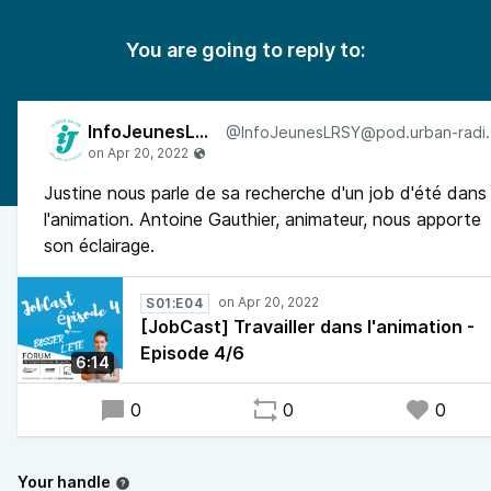
You are going to reply to:
InfoJeunesLRSY
@InfoJeunesLRSY
Justine nous parle de sa recherche d'un job d'été dans
l'animation. Antoine Gauthier, animateur, nous apporte
son éclairage.
S01:E04
[JobCast] Travailler dans l'animation -
Episode 4/6
6:14
0
0
0
Your handle